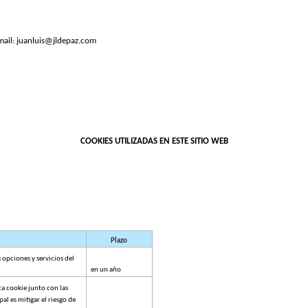
ail: 
juanluis@jldepaz.com
COOKIES UTILIZADAS EN ESTE SITIO WEB
Plazo
 opciones y servicios del 
en un año
a cookie junto con las 
pal es mitigar el riesgo de 