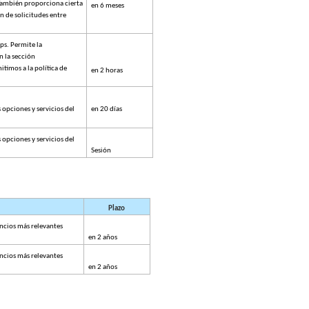
También proporciona cierta 
en 6 meses
n de solicitudes entre 
s. Permite la 
 la sección 
timos a la política de 
en 2 horas
 opciones y servicios del 
en 20 días
 opciones y servicios del 
Sesión
Plazo
ncios más relevantes 
en 2 años
ncios más relevantes 
en 2 años