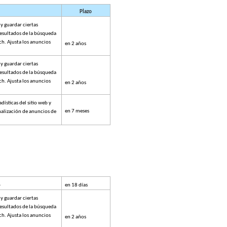
Plazo
 guardar ciertas 
esultados de la búsqueda 
ch. Ajusta los anuncios 
en 2 años
 guardar ciertas 
esultados de la búsqueda 
ch. Ajusta los anuncios 
en 2 años
dísticas del sitio web y 
en 7 meses
nalización de anuncios de 
o
en 18 días
 guardar ciertas 
esultados de la búsqueda 
ch. Ajusta los anuncios 
en 2 años