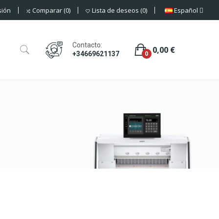
sión
Español
Comparar
0
Lista de deseos
0
Contacto:
0,00 €
0
+34669621137