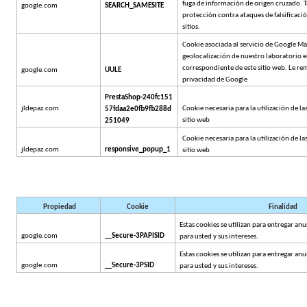
fuga de información de origen cruzado. 
google.com
SEARCH_SAMESITE
protección contra ataques de falsificació
sitios.
Cookie asociada al servicio de Google Map
geolocalización de nuestro laboratorio en
correspondiente de este sitio web. Le remi
google.com
UULE
privacidad de Google
PrestaShop-240fc151 
jldepaz.com
Cookie necesaria para la utilización de las
57fdaa2e0fb9fb288d 
sitio web
251049
Cookie necesaria para la utilización de las
jldepaz.com
responsive_popup_1
sitio web
Propiedad
Cookie
Finalidad
Estas cookies se utilizan para entregar anu
google.com
Secure-3PAPISID
para usted y sus intereses.
Estas cookies se utilizan para entregar anu
google.com
Secure-3PSID
para usted y sus intereses.