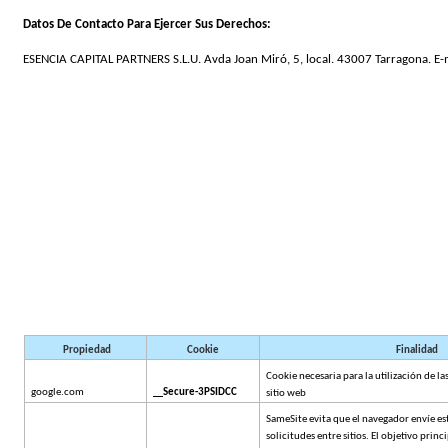
Datos De Contacto Para Ejercer Sus Derechos:
ESENCIA CAPITAL PARTNERS S.L.U. Avda Joan Miró, 5, local. 43007 Tarragona. E-m
Propiedad
Cookie
Finalidad
Cookie necesaria para la utilización de las
google.com
Secure-3PSIDCC
sitio web
SameSite evita que el navegador envíe est
solicitudes entre sitios. El objetivo princi