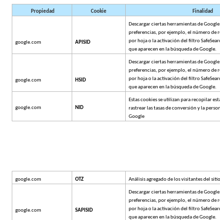
Propiedad
Cookie
Finalidad
Descargar ciertas herramientas de Google y
preferencias, por ejemplo, el número de r
por hoja o la activación del filtro SafeSear
google.com
APISID
que aparecen en la búsqueda de Google.
Descargar ciertas herramientas de Google y
preferencias, por ejemplo, el número de r
por hoja o la activación del filtro SafeSear
google.com
HSID
que aparecen en la búsqueda de Google.
Estas cookies se utilizan para recopilar esta
google.com
NID
rastrear las tasas de conversión y la perso
Google
google.com
OTZ
Análisis agregado de los visitantes del siti
Descargar ciertas herramientas de Google y
preferencias, por ejemplo, el número de r
por hoja o la activación del filtro SafeSear
google.com
SAPISID
que aparecen en la búsqueda de Google.