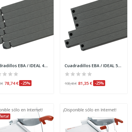
Cuadradillos EBA / IDEAL 4705 P/6 uds.
Cuadradillos EBA / IDEAL 5255, 5260, 5221 - 95...
78,74 €
-25%
81,35 €
-25%
 €
108,46 €
onible sólo en Internet!
¡Disponible sólo en Internet!
ferta!