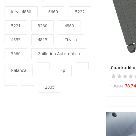
Ideal 4850
6660
5222
5221
5260
4860
4855
4815
Cizalla
5560
Guillotina Automática
Palanca
Ep
78,74
104,98 €
2035