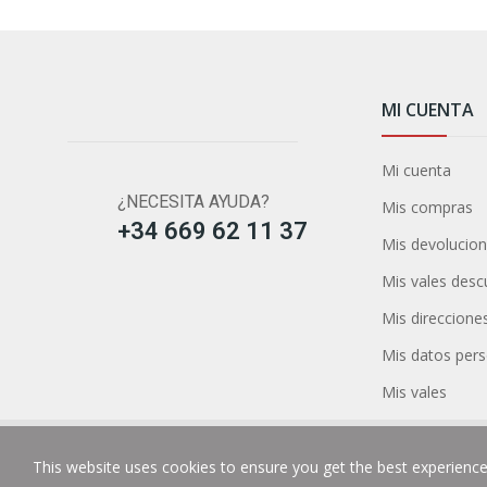
MI CUENTA
Mi cuenta
¿NECESITA AYUDA?
Mis compras
+34 669 62 11 37
Mis devolucio
Mis vales des
Mis direccione
Mis datos per
Mis vales
This website uses cookies to ensure you get the best experienc
Copyright © Guillotinasidealonline. Todos los dere