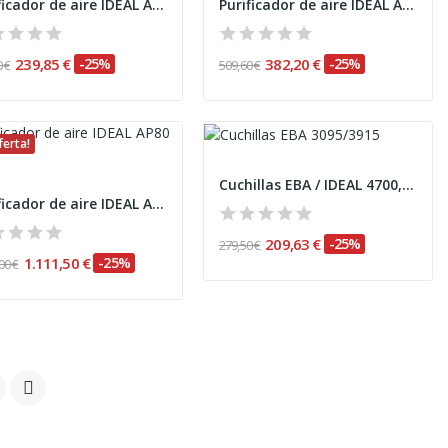
Purificador de aire IDEAL AP25 filtro HEPA
Purificador de aire IDEAL AP35 filtro HEPA
239,85 €
-25%
382,20 €
-25%
 €
509,60 €
ferta!
Cuchillas EBA / IDEAL 4700, 4705, 4810, 4815,...
Purificador de aire IDEAL AP80 Pro
209,63 €
-25%
279,50 €
1.111,50 €
-25%
00 €
