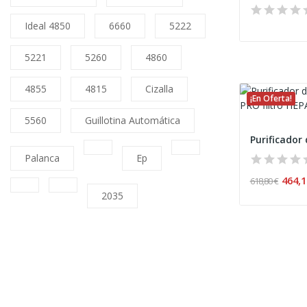
Ideal 4850
6660
5222
5221
5260
4860
4855
4815
Cizalla
¡En Oferta!
5560
Guillotina Automática
Palanca
Ep
464,1
618,80 €
2035