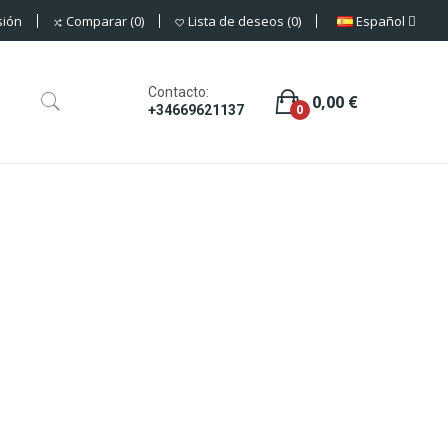
sión
Español
Comparar
0
Lista de deseos
0
Contacto:
0,00 €
0
+34669621137