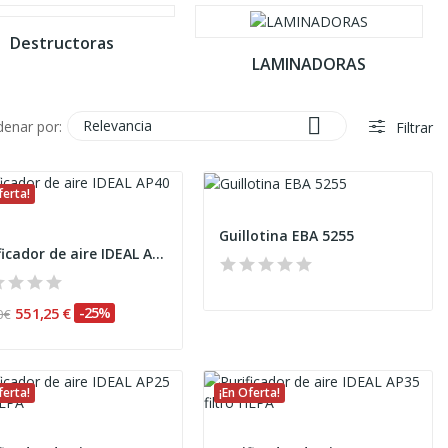
Destructoras
LAMINADORAS

Relevancia
denar por:
Filtrar
ferta!
Guillotina EBA 5255
Purificador de aire IDEAL AP40 PRO filtro HEPA
551,25 €
-25%
 €
ferta!
¡En Oferta!