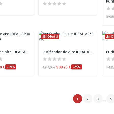
319,80
¡En Oferta!
¡En O
Purificador de aire IDEAL AP30 PRO filtro HEPA
Purificador de aire IDEAL AP60 Pro
0 €
-25%
908,25 €
-25%
1.211,00 €
1.482,
1
2
3
…
5