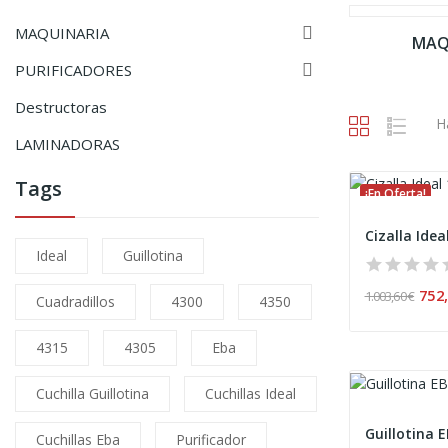

MAQUINARIA
MAQ

PURIFICADORES
Destructoras
H
LAMINADORAS
Tags
¡En Oferta!
Cizalla Idea
Ideal
Guillotina
752
1.003,60 €
Cuadradillos
4300
4350
4315
4305
Eba
Cuchilla Guillotina
Cuchillas Ideal
Guillotina 
Cuchillas Eba
Purificador