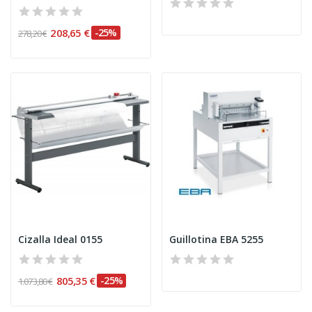
208,65 €
-25%
278,20 €
Cizalla Ideal 0155
Guillotina EBA 5255
805,35 €
-25%
1.073,80 €