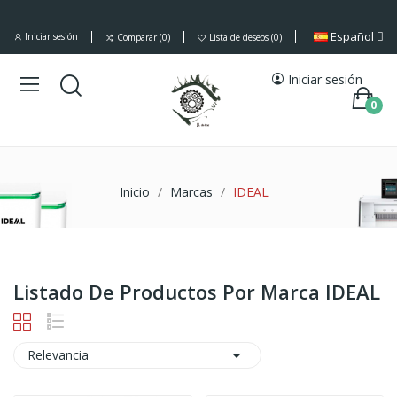
Español
Iniciar sesión
Comparar
0
Lista de deseos
0
Iniciar sesión
0
Inicio
Marcas
IDEAL
Listado De Productos Por Marca IDEAL

Relevancia